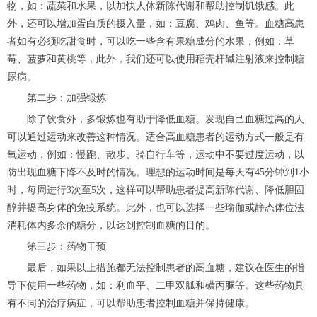
物，如：蔬菜和水果，以加快人体新陈代谢和帮助控制饥饿感。此
外，还可以增加蛋白质的摄入量，如：豆腐、鸡肉、鱼等。血糖高患
者如有必须吃甜食时，可以吃一些含有果糖成分的水果，例如：草
莓、菠萝和黄桃等，此外，我们还可以使用稻壳杆碱注射液来控制糖
尿病。
第二步：加强锻炼
除了饮食外，多锻炼也有助于降低血糖。发现自己血糖过高的人
可以通过运动来改善这种情况。适合高血糖患者的运动方式一般是有
氧运动，例如：慢跑、散步、骑自行车等，运动中不要过度运动，以
防出现血糖下降不及时的情况。理想的运动时间是每天有45分钟到1小
时，每周进行3次至5次，这样可以帮助患者提高新陈代谢、降低胆固
醇并提高身体的免疫系统。此外，也可以选择一些瑜伽或静态体位法
消耗体内多余的糖分，以达到控制血糖的目的。
第三步：药物干预
最后，如果以上措施都无法控制患者的高血糖，建议在医生的指
导下使用一些药物，如：利血平、二甲双胍和磺丙脲等。这些药物具
有不同的治疗病症，可以帮助患者控制血糖并保持健康。