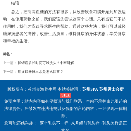
结语
总之，控制高血糖的方法有很多，从改善饮食习惯开始到加强运
动，在使用药物之前，我们应该先尝试这两个步骤。只有当它们不起
作用时，我们才应该寻求医生的帮助。通过这些方法，我们可以减轻
糖尿病患者的痛苦，改善生活质量，维持健康的身体状态，享受健康
和幸福的生活。
标签：
上一篇：
拔罐后多长时间可以洗头？中医讲解
下一篇：
用拔罐器拔出水是怎么回事？
版权所有：苏州金海养生网 本站关键词：
苏州SPA
苏州男士会所
51La
免责声明：站内内容如有侵权请与我们联系，本站不承担由此引起的
法律责任。严禁发布违法违规以及低俗的言论内容，一经发现一律删
除。
您可能还感兴趣： ·
两个乳头不一样
·
来月经前乳头痒
·
乳头怎样是正
常的