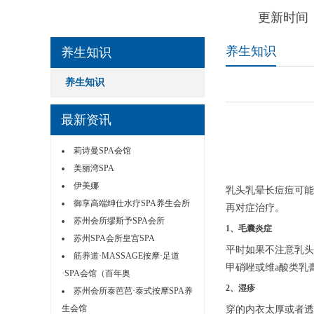
更新时间：
养生知识
养生知识
养生知识
最新资讯
莉诗曼SPA会馆
美丽湾SPA
伊美娜
乳头乳晕长痘痘可能
御享高端绅仕水疗SPA养生会所
再对症治疗。
苏州会所缪斯予SPA会所
1、毛囊炎症
苏州SPA会所皇宫SPA
平时如果不注意乳头
筋养道·MASSAGE按摩·足道
甲硝唑或维a酸类乳
·SPA会馆（百年奥
2、湿疹
苏州会所泰芭芭·泰式按摩SPA养
生会馆
穿的内衣太厚或者透