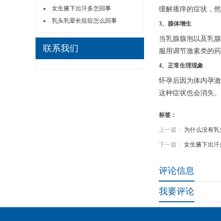
女生腋下出汗多怎回事
缓解瘙痒的症状，然
乳头乳晕长痘痘怎么回事
3、腺体增生
当乳腺腺泡以及乳腺
联系我们
服用调节激素类的药
4、正常生理现象
怀孕后因为体内孕激
这种症状也会消失。
标签：
上一篇：
为什么没有乳
下一篇：
女生腋下出汗
评论信息
我要评论